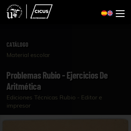
CATÁLOGO
Material escolar
Problemas Rubio - Ejercicios De
Aritmética
Ediciones Técnicas Rubio - Editor e
impresor