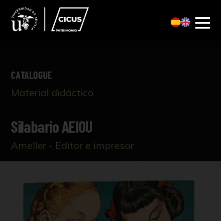
CATALOGUE
Material didáctico
Silabario AEIOU
Ameller - Editor e impresor