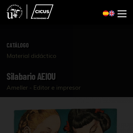
CATÁLOGO
Material didáctico
Silabario AEIOU
Ameller - Editor e impresor