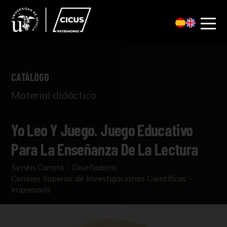
CATÁLOGO
Material didáctico
Yo Leo Y Juego. Juego Educativo
Para La Enseñanza De La Lectura
Senén Corroto - Diseñador/a
Consejo Superior de Investigaciones Científicas -
Impresor/a