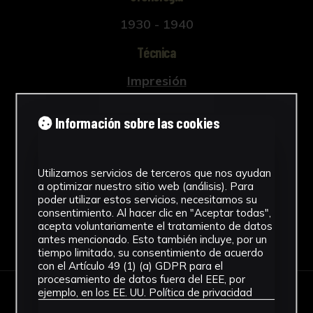
1930 - 1940
Técnica
Impresión
Materiales
Información sobre las cookies
Papel
Ver más
Utilizamos servicios de terceros que nos ayudan
a optimizar nuestro sitio web (análisis). Para
poder utilizar estos servicios, necesitamos su
consentimiento. Al hacer clic en "Aceptar todas",
acepta voluntariamente el tratamiento de datos
Descargar Ficha
antes mencionado. Esto también incluye, por un
tiempo limitado, su consentimiento de acuerdo
con el Artículo 49 (1) (a) GDPR para el
procesamiento de datos fuera del EEE, por
ejemplo, en los EE. UU.
Política de privacidad
IMÁGENES