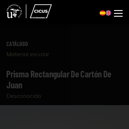
CATÁLOGO
Material escolar
Prisma Rectangular De Cartón De
Juan
Desconocido