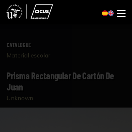
CATALOGUE
Material escolar
Prisma Rectangular De Cartón De
Juan
Unknown