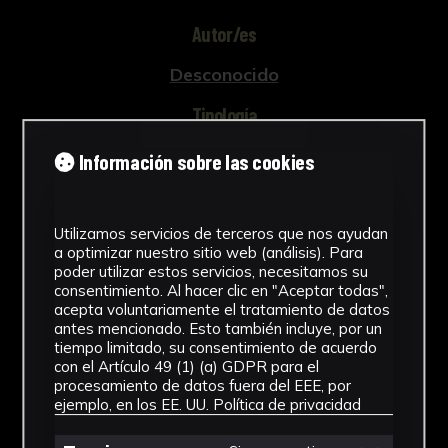
Autor/es
Desconocido
Tipología
Esculturas
Información sobre las cookies
Cronología
Utilizamos servicios de terceros que nos ayudan
SF
a optimizar nuestro sitio web (análisis). Para
poder utilizar estos servicios, necesitamos su
Estilo
consentimiento. Al hacer clic en "Aceptar todas",
acepta voluntariamente el tratamiento de datos
Clásico
antes mencionado. Esto también incluye, por un
tiempo limitado, su consentimiento de acuerdo
Técnica
con el Artículo 49 (1) (a) GDPR para el
procesamiento de datos fuera del EEE, por
Vaciado
ejemplo, en los EE. UU.
Política de privacidad
Ver más