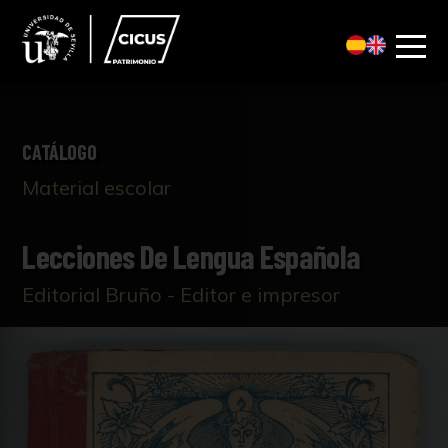
CATÁLOGO
Material escolar
Lecciones De Lengua Española
Editorial Bruño - Editor e impresor