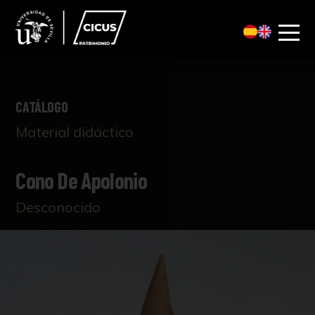
CATÁLOGO
Material didáctico
Cono De Apolonio
Desconocido