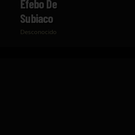
Efebo De
Subiaco
Desconocido
Inicio
Catálogo
Efebo de Subiaco
FICHA TÉCNICA
Escultura de joven desnudo con la rodilla izq