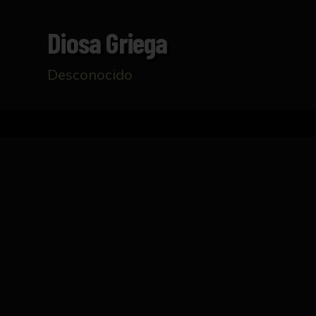
Diosa Griega
Desconocido
Inicio
Catálogo
Diosa griega
FICHA TÉCNICA
Escultura de joven mujer con túnica y manto 