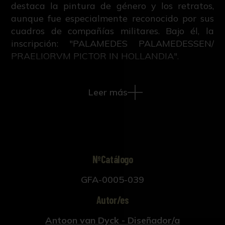
destaca la pintura de género y los retratos,
aunque fue especialmente reconocido por sus
cuadros de compañías militares. Bajo él, la
inscripción: "PALAMEDES PALAMEDESSEN/
PRAELIORVM PICTOR IN HOLLANDIA".
Este grabado pertenece al segundo tomo del
Leer más
libro "Iconographie ou vies des hommes
illustres du XVII. siècle", escrito por M.V. con
retratos diseñados por Antoon Van Dyck y
trasladados a grabado por Paulus Pontius.
Publicado en Ámsterdam y Leipzig en 1759.
NºCatálogo
GFA-0005-039
Autor/es
Antoon van Dyck - Diseñador/a