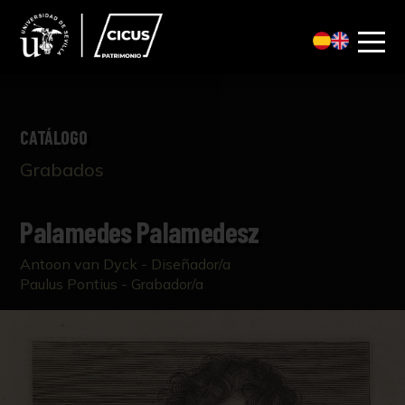
CATÁLOGO
Grabados
Palamedes Palamedesz
Antoon van Dyck - Diseñador/a
Paulus Pontius - Grabador/a