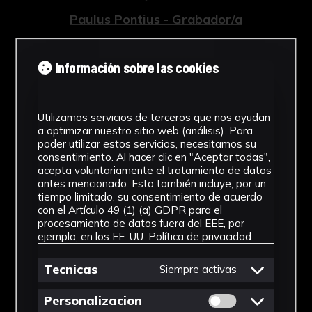
Paulus Pontius - Grabador/a
Tipología
Información sobre las cookies
Grabados
Cronología
Utilizamos servicios de terceros que nos ayudan
a optimizar nuestro sitio web (análisis). Para
1759
poder utilizar estos servicios, necesitamos su
consentimiento. Al hacer clic en "Aceptar todas",
Estilo
acepta voluntariamente el tratamiento de datos
antes mencionado. Esto también incluye, por un
Barroco
tiempo limitado, su consentimiento de acuerdo
con el Artículo 49 (1) (a) GDPR para el
Técnica
procesamiento de datos fuera del EEE, por
ejemplo, en los EE. UU.
Política de privacidad
Grabado a buril
Ver más
Tecnicas
Siempre activas
Permitir cookies 
Personalizacion