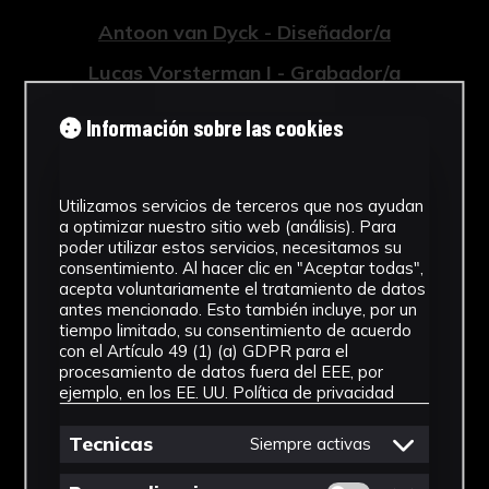
Antoon van Dyck - Diseñador/a
Lucas Vorsterman I - Grabador/a
Tipología
Información sobre las cookies
Grabados
Cronología
Utilizamos servicios de terceros que nos ayudan
a optimizar nuestro sitio web (análisis). Para
poder utilizar estos servicios, necesitamos su
1759
consentimiento. Al hacer clic en "Aceptar todas",
acepta voluntariamente el tratamiento de datos
Estilo
antes mencionado. Esto también incluye, por un
tiempo limitado, su consentimiento de acuerdo
Barroco
con el Artículo 49 (1) (a) GDPR para el
procesamiento de datos fuera del EEE, por
Técnica
ejemplo, en los EE. UU.
Política de privacidad
Grabado a buril
Tecnicas
Siempre activas
Ver más