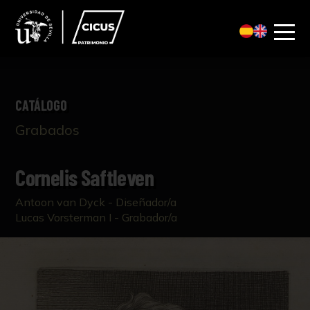
CATÁLOGO
Grabados
Cornelis Saftleven
Antoon van Dyck - Diseñador/a
Lucas Vorsterman I - Grabador/a