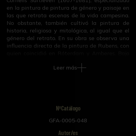
Cornelis Saftleven (1607-1681), especializado
en la pintura de pintura de género y paisaje en
las que retrata escenas de la vida campesina.
No obstante, también cultivó la pintura de
historia, religiosa y mitológica, al igual que el
género del retrato. En su obra se observa una
influencia directa de la pintura de Rubens, con
quien coincidió en Róterdam y Amberes. Bajo
él, la inscripción: "CORNELIVS SACHTLEVEN/
Leer más
HOLLANDVS PICTOR NOCTIVM
PHANTASMATVM".
Este grabado pertenece al segundo tomo del
libro "Iconographie ou vies des hommes
illustres du XVII. siècle", escrito por M.V. con
NºCatálogo
retratos diseñados por Antoon Van Dyck y
GFA-0005-048
trasladados a grabado por Paulus Pontius.
Publicado en Ámsterdam y Leipzig en 1759.
Autor/es