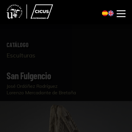
CATÁLOGO
Esculturas
San Fulgencio
José Ordóñez Rodríguez
Lorenzo Mercadante de Bretaña