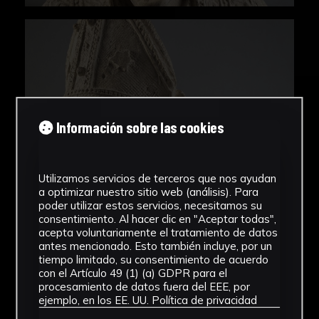
catedral desarrolló trabajos escultóricos en
barro cocido, talla en piedra, madera dorada y
policromada en las restauraciones dirigidas
por Adolfo Fernández Casanova, Joaquín
Fernández Ayarragaray, Joaquín de la Concha
y Francisco Javier de Luque: las cajas de los
órganos y la sillería de coro, las portadas,
Información sobre las cookies
retablo mayor, Virgen de la Sede y Virgen de
los Reyes entre más significativas.
Utilizamos servicios de terceros que nos ayudan
cfr. Laguna Paúl, Teresa(2015): "Busto de San
a optimizar nuestro sitio web (análisis). Para
Fulgencio". En: Beltrán Fortes, José/Méndez
poder utilizar estos servicios, necesitamos su
consentimiento. Al hacer clic en "Aceptar todas",
Rodríguez, Luis (eds.): Yesos: gipsoteca de la
acepta voluntariamente el tratamiento de datos
Universidad de Sevilla : recuperación de la
antes mencionado. Esto también incluye, por un
colección de vaciados : antigua Real Fábrica de
tiempo limitado, su consentimiento de acuerdo
con el Artículo 49 (1) (a) GDPR para el
Tabaco. Sevilla: Universidad de Sevilla, p. 189.
procesamiento de datos fuera del EEE, por
ejemplo, en los EE. UU.
Política de privacidad
Bibliografía: