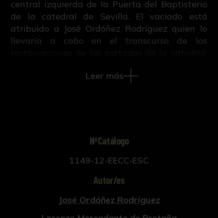
central izquierda de la Puerta del Baptisterio
de la catedral de Sevilla. El vaciado está
atribuido a José Ordóñez Rodríguez quien lo
llevaría a cabo en el transcurso de las
restauraciones de las portadas de la catedral,
dirigidas por el arquitecto Joaquín de la
Leer más
Concha Alcaide y sufragadas por don Tomás
de Ibarra y González entre 1912 y 1914.
El vaciado fue realizado a partir de moldes
matrices rígidos de yeso (taselos) en dos
volteos de yeso de igual calidad, perceptibles
NºCatálogo
en el perfil inferior, y está reforzada
1149-12-EECC-ESC
internamente con una arpillera. La elaboración
de los moldes implicó el desmontaje total o
Autor/es
parcial de la figura de San Fulgencio y recogió
las huellas del modelado gótico de la espalda.
José Ordóñez Rodríguez
Con éstos se confeccionaron los tres vaciados
Lorenzo Mercadante de Bretaña