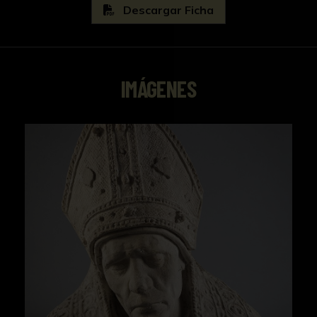
Escuela Superior de Artes e Industrias y de
Descargar Ficha
Bellas Artes de Sevilla (1905–1934), formó a
numerosos escultores y fueron sus discípulos
Antonio Bidón Villar y José Tova Villalba. Entre
sus trabajos destacan su participación y
IMÁGENES
premios en varias exposiciones nacionales, sus
intensas colaboraciones con Joaquín Bilbao, la
continuación de la ornamentación plateresca
de la fachada del Ayuntamiento sevillano a
partir de 1914 y
algunas figuras del jardín delantero del
Pabellón Real en la Plaza de América (1916),
recibió encargos para llevar a cabo la
canastilla de la Hermandad del Silencio (1902)
o la imagen de la Virgen del Carmen de San
Gil y, entre otras, las maquetas de las puertas
históricas de la ciudad de Sevilla para la
exposición Iberoamericana de 1929. En la