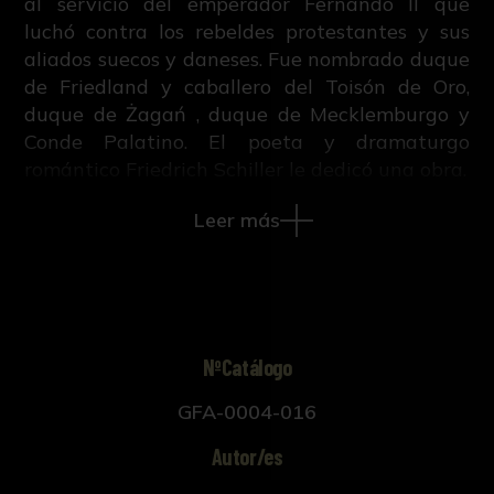
al servicio del emperador Fernando II que
luchó contra los rebeldes protestantes y sus
aliados suecos y daneses. Fue nombrado duque
de Friedland y caballero del Toisón de Oro,
duque de Żagań , duque de Mecklemburgo y
Conde Palatino. El poeta y dramaturgo
romántico Friedrich Schiller le dedicó una obra.
Bajo su retrato aparece la inscripción "ALBERT.
Leer más
DVX. FRITLAND. COM. WALLEST. ETC."
Este grabado pertenece al libro "Iconographie
ou vies des hommes illustres du XVII. siècle",
escrito por M.V. con grabados sobre retratos
pintados por Anton Van Dyck y publicado en
Ámsterdam y Leipzig en 1759.
NºCatálogo
GFA-0004-016
Autor/es