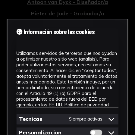
Antoon van Dyck - Diseñador/a
Pieter de Jode - Grabador/a
Tipología
Información sobre las cookies
Grabados
Cronología
Utilizamos servicios de terceros que nos ayudan
a optimizar nuestro sitio web (análisis). Para
1759
poder utilizar estos servicios, necesitamos su
consentimiento. Al hacer clic en "Aceptar todas",
Estilo
acepta voluntariamente el tratamiento de datos
antes mencionado. Esto también incluye, por un
Barroco
tiempo limitado, su consentimiento de acuerdo
con el Artículo 49 (1) (a) GDPR para el
Técnica
procesamiento de datos fuera del EEE, por
ejemplo, en los EE. UU.
Política de privacidad
Grabado a buril
Tecnicas
Ver más
Siempre activas
Permitir cookies 
Personalizacion