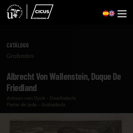
CATÁLOGO
Grabados
Albrecht Von Wallenstein, Duque De
Friedland
Antoon van Dyck - Diseñador/a
Pieter de Jode - Grabador/a