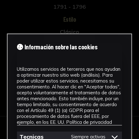
1791 - 1796
Estilo
Clásico
Técnica
Información sobre las cookies
Técnica mixta
Ver más
Utilizamos servicios de terceros que nos ayudan
a optimizar nuestro sitio web (análisis). Para
poder utilizar estos servicios, necesitamos su
consentimiento. Al hacer clic en "Aceptar todas",
acepta voluntariamente el tratamiento de datos
antes mencionado. Esto también incluye, por un
Descargar Ficha
tiempo limitado, su consentimiento de acuerdo
con el Artículo 49 (1) (a) GDPR para el
procesamiento de datos fuera del EEE, por
ejemplo, en los EE. UU.
Política de privacidad
IMÁGENES
Tecnicas
Siempre activas