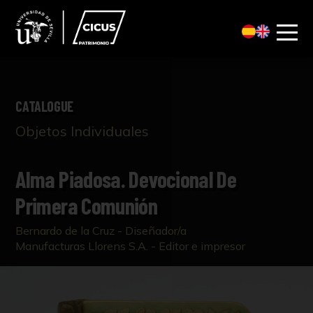
CATALOGUE
Objetos Individuales
Alma Piadosa. Devocional De
Primera Comunión
Bernardo de la Cruz - Diseñador/a
Manufacturas Llorens S.A. - Editor e impresor