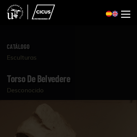
CATÁLOGO
Esculturas
Torso De Belvedere
Desconocido