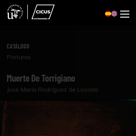
CATÁLOGO
Pinturas
Muerte De Torrigiano
José María Rodríguez de Losada