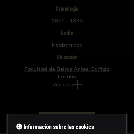
Cronología
1850 - 1890
Estilo
Neobarroco
Ubicación
Facultad de Bellas Artes. Edificio
Laraña
Ver más
Descargar Ficha
Información sobre las cookies