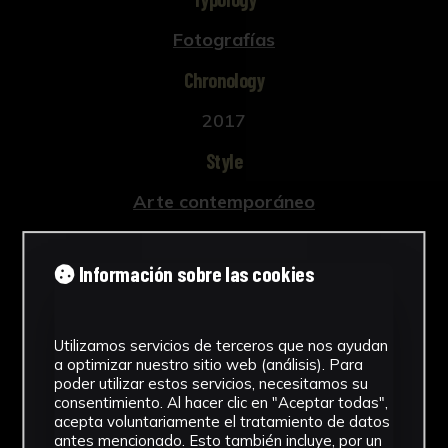
Fotografías
Chronology
2017
Style
Arte contemporáneo
Technique
Información sobre las cookies
Impresión digital
See more
Utilizamos servicios de terceros que nos ayudan
a optimizar nuestro sitio web (análisis). Para
poder utilizar estos servicios, necesitamos su
consentimiento. Al hacer clic en "Aceptar todas",
Download Datasheet
acepta voluntariamente el tratamiento de datos
antes mencionado. Esto también incluye, por un