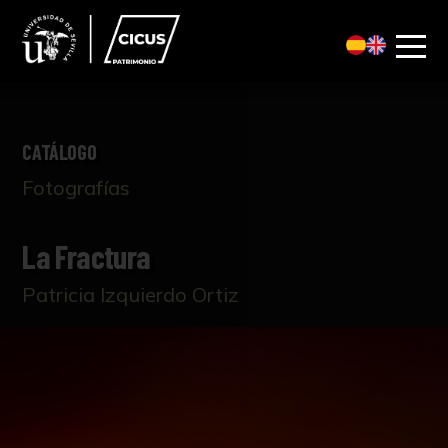
CATÁLOGO
Fotografías
La Fractura
Patricia Izquierdo Ortiz