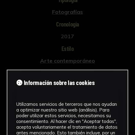
Fotografías
Cronología
2017
Estilo
Arte contemporáneo
Técnica
Información sobre las cookies
Impresión digital
Ver más
Utilizamos servicios de terceros que nos ayudan
a optimizar nuestro sitio web (análisis). Para
poder utilizar estos servicios, necesitamos su
consentimiento. Al hacer clic en "Aceptar todas",
Descargar Ficha
acepta voluntariamente el tratamiento de datos
antes mencionado. Esto también incluye, por un