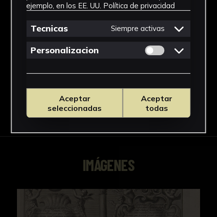
Rococó
ejemplo, en los EE. UU.
Política de privacidad
Técnica
Tecnicas
Siempre activas
Grabado a buril
Permitir cookies 
Personalizacion
Ver más
Aceptar
Aceptar
seleccionadas
todas
Descargar Ficha
IMÁGENES