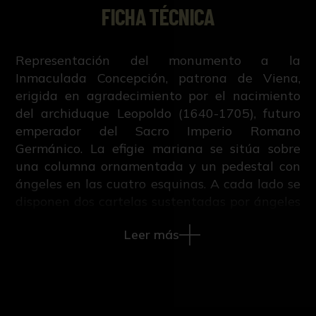
FICHA TÉCNICA
Representación del monumento a la
Inmaculada Concepción, patrona de Viena,
erigida en agradecimiento por el nacimiento
del archiduque Leopoldo (1640-1705), futuro
emperador del Sacro Imperio Romano
Germánico. La efigie mariana se sitúa sobre
una columna ornamentada y un pedestal con
ángeles en las cuatro esquinas. A cada lado se
disponen dos cartelas sustentadas por ángeles
en las que se narra el voto de 1647.
Leer más
Grabado del libro "Admirables efectos de la
providencia sucedidos en la vida, imperio de
Leopoldo Primero Invictissimo Emperador de
Romanos", escrito por Constantino Roncaglia e