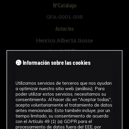
impreso en Milán en 1740 por Henrico-Alberto
NºCatálogo
Gosse.
GFA-0001-008
Autor/es
Henrico Alberto Gosse
Jacob Müller
Johann Joseph Waldman
Información sobre las cookies
Tipología
Utilizamos servicios de terceros que nos ayudan
Grabados
a optimizar nuestro sitio web (análisis). Para
poder utilizar estos servicios, necesitamos su
Cronología
consentimiento. Al hacer clic en "Aceptar todas",
acepta voluntariamente el tratamiento de datos
1740
antes mencionado. Esto también incluye, por un
tiempo limitado, su consentimiento de acuerdo
Estilo
con el Artículo 49 (1) (a) GDPR para el
procesamiento de datos fuera del EEE, por