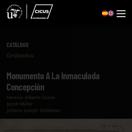
CATÁLOGO
Grabados
Monumento A La Inmaculada
Concepción
Henrico Alberto Gosse
Jacob Müller
Johann Joseph Waldman