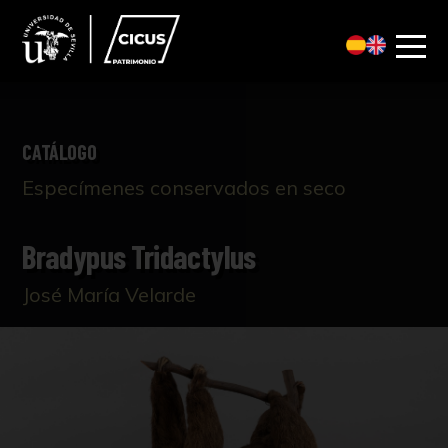
CATÁLOGO
Especímenes conservados en seco
Bradypus Tridactylus
José María Velarde