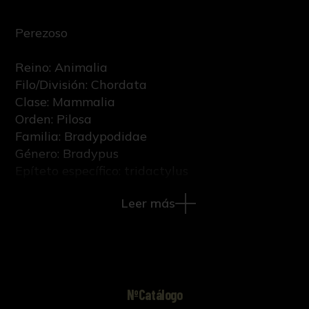
Perezoso
Reino: Animalia
Filo/División: Chordata
Clase: Mammalia
Orden: Pilosa
Familia: Bradypodidae
Género: Bradypus
Epíteto específico: tridactylus
Nombre científico: Bradypus tridactylus
Leer más
Linnaeus, 1758
Sexo: Indeterminado
Etapa vital: Adulto
NºCatálogo